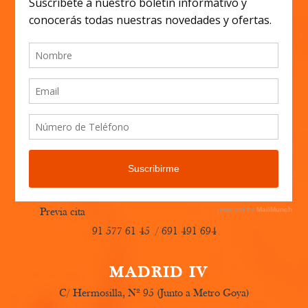
MADRID I
C/ Fulgencio de Miguel, Nº 5 (Junto a Metro
Estrecho)
91 450 18 24 / 600 796 447
MADRID II
C/ Ortega y Gasset, Nº 61 (Junto a Metro Lista)
91 832 00 23 / 600 796 447
MADRID III
C/ San Emilio, Nº 16 (Junto a Metro Ventas)
Previa cita
91 577 61 45 / 691 491 694
MADRID IV
C/ Hermosilla, Nº 95 (Junto a Metro Goya)