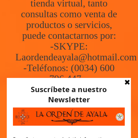
tienda virtual, tanto
consultas como venta de
productos o servicios,
puede contactarnos por:
-SKYPE:
Laordendeayala@hotmail.com
-Teléfonos: (0034) 600
796 447 –
(0034) 625 496 917
-Whatsapp: (0034) 600
796 447 –
(0034) 625 496 917
-Chat de la web.